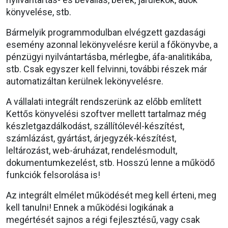
könyvelése, stb.
Bármelyik programmodulban elvégzett gazdasági
esemény azonnal lekönyvelésre kerül a főkönyvbe, a
pénzügyi nyilvántartásba, mérlegbe, áfa-analitikába,
stb. Csak egyszer kell felvinni, további részek már
automatizáltan kerülnek lekönyvelésre.
A vállalati integrált rendszerünk az előbb említett
Kettős könyvelési szoftver mellett tartalmaz még
készletgazdálkodást, szállítólevél-készítést,
számlázást, gyártást, árjegyzék-készítést,
leltározást, web-áruházat, rendelésmodult,
dokumentumkezelést, stb. Hosszú lenne a működő
funkciók felsorolása is!
Az integrált elmélet működését meg kell érteni, meg
kell tanulni! Ennek a működési logikának a
megértését sajnos a régi fejlesztésű, vagy csak