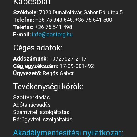
Kapcsolat
Székhely:
7020 Dunaföldvár, Gábor Pál utca 5.
Telefon:
+36 75 343 646, +36 75 541 500
Telefax:
+36 75 541 498
E-mail:
info@contorg.hu
Céges adatok:
Adószámunk:
10727627-2-17
Cégjegyzékszám:
17-09-001492
Ügyvezető:
Regős Gábor
Tevékenységi körök:
Szoftverkiadás
Adótanácsadás
Számviteli szolgáltatás
Bérügyviteli szolgáltatás
Akadálymentesítési nyilatkozat: