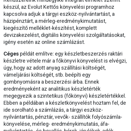
készül, az Evolut Kettős könyvelési programhoz
kapcsolva adjuk a tárgyi eszköz-nyilvántartást, a
házipénztárt, a mérleg-eredménykimutatást,
kiegészítő melléklet-készítést, komplett
devizakezelést, digitális könyvelési szolgáltatásokat,
igény esetén az online számlázást.
Céges
példát említve: egy készletbeszerzés raktári
készletre vétele már a főkönyvi könyvelést is elvégzi,
úgy, hogy az adott anyag szállítási költségét,
vámeljárási költségét, stb. beépíti egy
gombnyomásra a beszerzési árba. Ennek
eredményeként az analitikus készletérték
megegyezik a szintetikus (főkönyvi) készletértékkel.
Ebben a példában a készletkönyvelést hoztam fel, de
ide sorolható a számlázás, a tárgyi eszköz-
nyilvántartás, pénztár, vevők- szállítók folyószámla-
könyvelése, mérleg- eredménykimutatás, áfa-
nyilvántartás- és bevallás, bérek, járulékok, adók