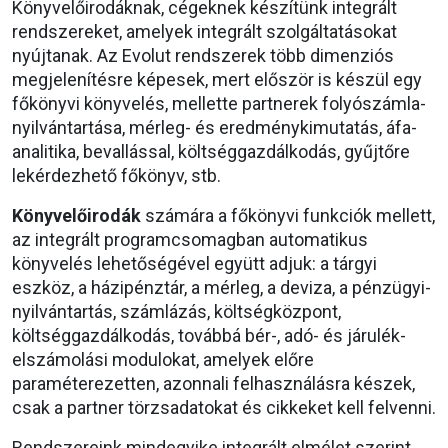
Könyvelőirodáknak, cégeknek készítünk integrált
rendszereket, amelyek integrált szolgáltatásokat
nyújtanak. Az Evolut rendszerek több dimenziós
megjelenítésre képesek, mert először is készül egy
főkönyvi könyvelés, mellette partnerek folyószámla-
nyilvántartása, mérleg- és eredménykimutatás, áfa-
analitika, bevallással, költséggazdálkodás, gyűjtőre
lekérdezhető főkönyv, stb.
Könyvelőirodák
számára a főkönyvi funkciók mellett,
az integrált programcsomagban automatikus
könyvelés lehetőségével együtt adjuk: a tárgyi
eszköz, a házipénztár, a mérleg, a deviza, a pénzügyi-
nyilvántartás, számlázás, költségközpont,
költséggazdálkodás, továbbá bér-, adó- és járulék-
elszámolási modulokat, amelyek előre
paraméterezetten, azonnali felhasználásra készek,
csak a partner törzsadatokat és cikkeket kell felvenni.
Rendszereink mindegyike integrált elmélet szerint