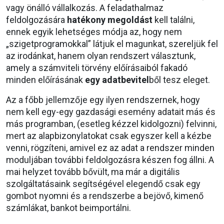
vagy önálló vállalkozás. A feladathalmaz
feldolgozására
hatékony megoldást
kell találni,
ennek egyik lehetséges módja az, hogy nem
„szigetprogramokkal” látjuk el magunkat, szereljük fel
az irodánkat, hanem olyan rendszert választunk,
amely a számviteli törvény előírásaiból fakadó
minden előírásának
egy adatbevitel
ből tesz eleget.
Az a főbb jellemzője egy ilyen rendszernek, hogy
nem kell egy-egy gazdasági esemény adatait más és
más programban, (esetleg kézzel kidolgozni) felvinni,
mert az alapbizonylatokat csak egyszer kell a kézbe
venni, rögzíteni, amivel ez az adat a rendszer minden
moduljában további feldolgozásra készen fog állni. A
mai helyzet tovább bővült, ma már a digitális
szolgáltatásaink segítségével elegendő csak egy
gombot nyomni és a rendszerbe a bejövő, kimenő
számlákat, bankot beimportálni.