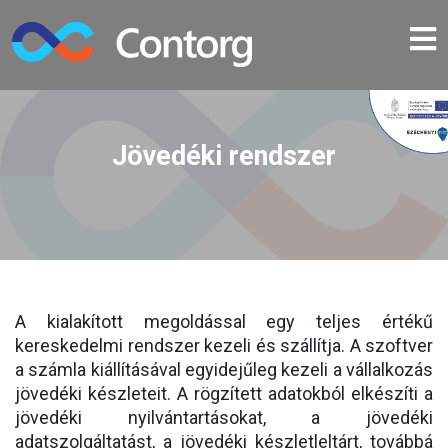
Jövedéki rendszer
A kialakított megoldással egy teljes értékű
kereskedelmi rendszer kezeli és szállítja. A szoftver
a számla kiállításával egyidejűleg kezeli a vállalkozás
jövedéki készleteit. A rögzített adatokból elkészíti a
jövedéki nyilvántartásokat, a jövedéki
adatszolgáltatást, a jövedéki készletleltárt, továbbá