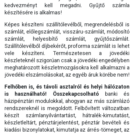
kedvezményt kell megadni. Gyűjtő számla
készítésére is alkalmas!
Képes készíteni szállítólevélből, megrendelésből is
számlát, előlegszámlát, visszáru-számlát, módosító
számlát, helyesbítő számlát, gyűjtőszámlát.
Szállítólevélből díjbekérőt, proforma számlát is lehet
vele készíteni. Természetesen a jövedéki
készleteknél szigorúan csak a jövedéki engedélyben
meghatározott készletmozgásokra kell alkalmazni a
jövedéki elszámolásokat, az egyéb áruk körébe nem!
Felhőben is, és távoli asztalról és helyi hálózaton
is használható!
Összekapcsolható
banki és
házipénztári modulokkal, ahogyan az más számlázó
rendszereknél is megoldott. Felbővített változatban
készít számlanyilvántartást, hátralék-kimutatást,
készletleltárt, pénztárjelentést, pénztár bevételi és
kiadási bizonylatokat, kimutatja az árrés-tömeget, az