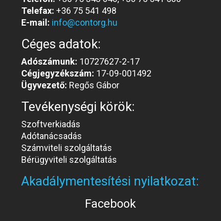
Telefax:
+36 75 541 498
E-mail:
info@contorg.hu
Céges adatok:
Adószámunk:
10727627-2-17
Cégjegyzékszám:
17-09-001492
Ügyvezető:
Regős Gábor
Tevékenységi körök:
Szoftverkiadás
Adótanácsadás
Számviteli szolgáltatás
Bérügyviteli szolgáltatás
Akadálymentesítési nyilatkozat:
Facebook